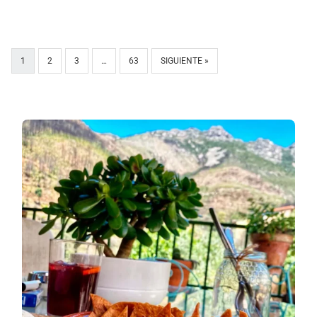
1
2
3
…
63
SIGUIENTE »