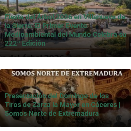
Fiesta del Árbol 2026 en Villanueva de
la Sierra: El Primer Evento
Medioambiental del Mundo Celebra su
222ª Edición
Presentación del Domingo de los
Tiros de Zarza la Mayor en Cáceres |
Somos Norte de Extremadura