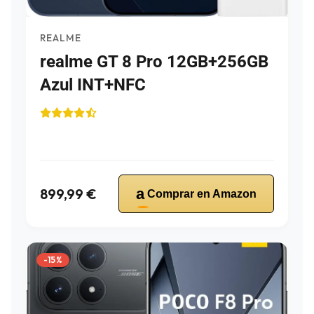
REALME
realme GT 8 Pro 12GB+256GB
Azul INT+NFC
899,99 €
a
Comprar en Amazon
-15%