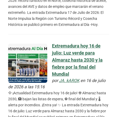
2026: récord turístico en el Norte, cosecha histórica de aceite,
avances del AVE y datos de empleo que marcarán el verano
extremeño. La entrada Extremadura 17 de Julio de 2026: El
Norte Impulsa la Región con Turismo Récord y Cosecha
Histórica se publicó primero en Extremadura al Día -Hoy.
Extremadura hoy 16 de
julio: Luz verde para
Almaraz hasta 2030 y la
fiebre por la final del
Mundial
por
JA. kAROK
en 16 de julio
de 2026 a las 15:16
🦅 ¡Actualidad Extremadura hoy 16 de julio! ☢️ Almaraz hasta
2030, 🏥 bajan las listas de espera, ⚽ final del Mundial y 🌡️
alerta por incendios. ¡Entra ya! ✨ La entrada Extremadura hoy
16 de julio: Luz verde para Almaraz hasta 2030 y la fiebre por
la final del Mundial se publicó primero en Extremadura al Día -