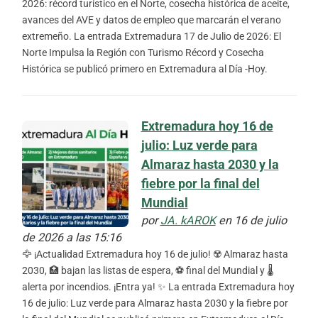
2026: récord turístico en el Norte, cosecha histórica de aceite,
avances del AVE y datos de empleo que marcarán el verano
extremeño. La entrada Extremadura 17 de Julio de 2026: El
Norte Impulsa la Región con Turismo Récord y Cosecha
Histórica se publicó primero en Extremadura al Día -Hoy.
Extremadura hoy 16 de
julio: Luz verde para
Almaraz hasta 2030 y la
fiebre por la final del
Mundial
por
JA. kAROK
en 16 de julio
de 2026 a las 15:16
🦅 ¡Actualidad Extremadura hoy 16 de julio! ☢️ Almaraz hasta
2030, 🏥 bajan las listas de espera, ⚽ final del Mundial y 🌡️
alerta por incendios. ¡Entra ya! ✨ La entrada Extremadura hoy
16 de julio: Luz verde para Almaraz hasta 2030 y la fiebre por