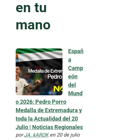
en tu
mano
Españ
a
Camp
eón
del
Mund
o 2026: Pedro Porro
Medalla de Extremadura y
toda la Actualidad del 20
Julio | Noticias Regionales
por
JA. kAROK
en 20 de julio