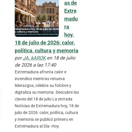
as de
Extre
madu
ra
hoy,
18 de julio de 2026: calor,
política, cultura y memoria
por
JA. kAROK
en 18 de julio
de 2026 a las 17:40
Extremadura afronta calor e
incendios mientras renueva
liderazgos, celebra su folclore y
digitaliza su memoria. Descubre las
claves del 18 de julio La entrada
Noticias de Extremadura hoy, 18 de
julio de 2026: calor, política, cultura
y memoria se publicó primero en
Extremadura al Día -Hoy.
s