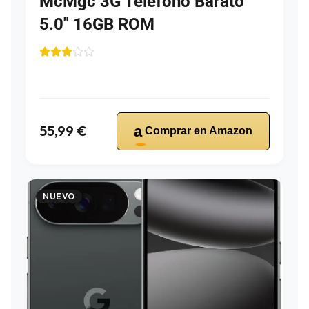
McMgc 3G Teléfono Barato
5.0″ 16GB ROM
55,99 €
a
Comprar en Amazon
NUEVO