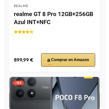
REALME
realme GT 8 Pro 12GB+256GB
Azul INT+NFC
899,99 €
a
Comprar en Amazon
-15%