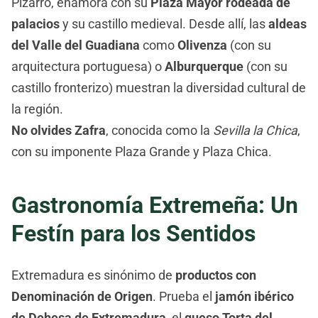
Pizarro, enamora con su
Plaza Mayor rodeada de
palacios
y su castillo medieval. Desde allí, las
aldeas
del Valle del Guadiana
como
Olivenza
(con su
arquitectura portuguesa) o
Alburquerque
(con su
castillo fronterizo) muestran la diversidad cultural de
la región.
No olvides Zafra
, conocida como la
Sevilla la Chica
,
con su imponente Plaza Grande y Plaza Chica.
Gastronomía Extremeña: Un
Festín para los Sentidos
Extremadura es sinónimo de
productos con
Denominación de Origen
. Prueba el
jamón ibérico
de Dehesa de Extremadura
, el
queso Torta del