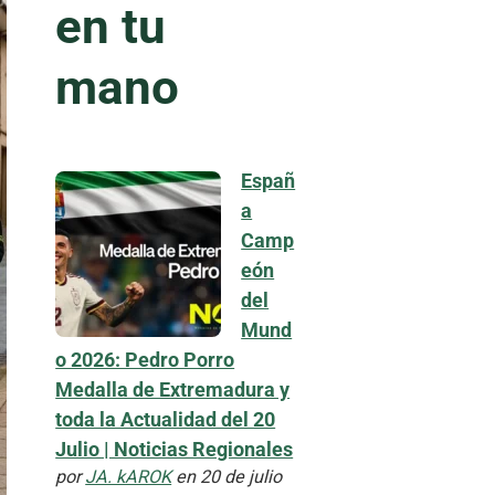
en tu
mano
Españ
a
Camp
eón
del
Mund
o 2026: Pedro Porro
Medalla de Extremadura y
toda la Actualidad del 20
Julio | Noticias Regionales
por
JA. kAROK
en 20 de julio