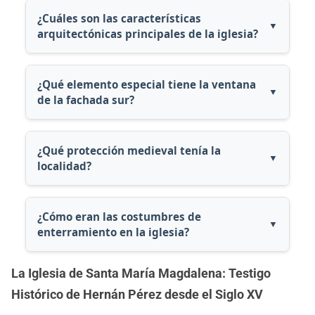
siglo XV y principios del XVI, sobre una
¿Cuáles son las características
arquitectónicas principales de la iglesia?
edificación anterior.
La iglesia está construida en mampostería
reforzada con cantería, excepto la fachada
¿Qué elemento especial tiene la ventana
de la fachada sur?
principal que es completamente de
cantería. Tiene una nave única dividida en
La ventana abocinada de la fachada sur fue
tres tramos por arcos de cantería
decorada con un curioso esgrafiado
¿Qué protección medieval tenía la
localidad?
adornados con bolas isabelinas y una
realizado en 1799, según la fecha que figura
cabecera rectangular con testero plano.
en él.
Durante la Edad Media, la localidad estaba
protegida por la Fortaleza de San Juan de
¿Cómo eran las costumbres de
enterramiento en la iglesia?
Mascoras, sede de una importante
Encomienda de la Orden militar
En tiempos medievales, las personas más
La Iglesia de Santa María Magdalena: Testigo
alcantarina, ubicada en el cercano pueblo
acomodadas eran enterradas en el interior
Histórico de Hernán Pérez desde el Siglo XV
de Santibáñez el Alto.
de la iglesia, mientras que el resto de la