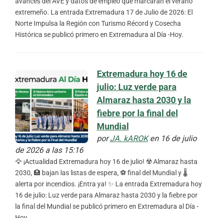
avances del AVE y datos de empleo que marcarán el verano
extremeño. La entrada Extremadura 17 de Julio de 2026: El
Norte Impulsa la Región con Turismo Récord y Cosecha
Histórica se publicó primero en Extremadura al Día -Hoy.
Extremadura hoy 16 de
julio: Luz verde para
Almaraz hasta 2030 y la
fiebre por la final del
Mundial
por
JA. kAROK
en 16 de julio
de 2026 a las 15:16
🦅 ¡Actualidad Extremadura hoy 16 de julio! ☢️ Almaraz hasta
2030, 🏥 bajan las listas de espera, ⚽ final del Mundial y 🌡️
alerta por incendios. ¡Entra ya! ✨ La entrada Extremadura hoy
16 de julio: Luz verde para Almaraz hasta 2030 y la fiebre por
la final del Mundial se publicó primero en Extremadura al Día -
Hoy.