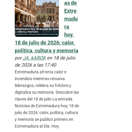
as de
Extre
madu
ra
hoy,
18 de julio de 2026: calor,
política, cultura y memoria
por
JA. kAROK
en 18 de julio
de 2026 a las 17:40
Extremadura afronta calor e
incendios mientras renueva
liderazgos, celebra su folclore y
digitaliza su memoria. Descubre las
claves del 18 de julio La entrada
Noticias de Extremadura hoy, 18 de
julio de 2026: calor, política, cultura
y memoria se publicó primero en
Extremadura al Día -Hoy.