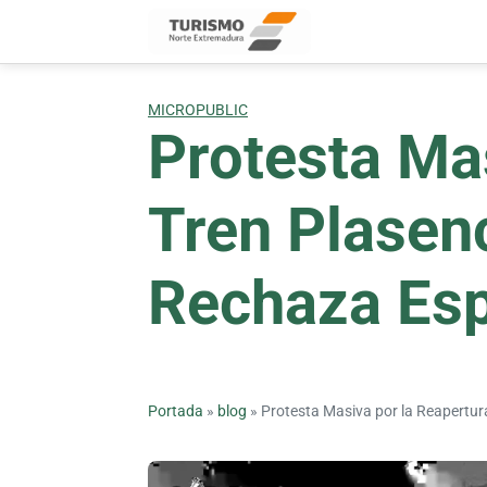
Skip
to
content
MICROPUBLIC
Protesta Mas
Tren Plasen
Rechaza Esp
Portada
»
blog
»
Protesta Masiva por la Reapertu