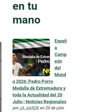
en tu
mano
Españ
a
Camp
eón
del
Mund
o 2026: Pedro Porro
Medalla de Extremadura y
toda la Actualidad del 20
Julio | Noticias Regionales
por
JA. kAROK
en 20 de julio