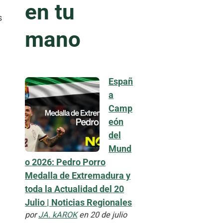
en tu
s
mano
Españ
a
Camp
eón
del
Mund
o 2026: Pedro Porro
Medalla de Extremadura y
toda la Actualidad del 20
Julio | Noticias Regionales
por
JA. kAROK
en 20 de julio