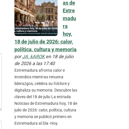
as de
Extre
madu
ra
hoy,
18 de julio de 2026: calor,
política, cultura y memoria
por
JA. kAROK
en 18 de julio
de 2026 a las 17:40
Extremadura afronta calor e
incendios mientras renueva
liderazgos, celebra su folclore y
digitaliza su memoria. Descubre las
claves del 18 de julio La entrada
Noticias de Extremadura hoy, 18 de
julio de 2026: calor, política, cultura
y memoria se publicó primero en
Extremadura al Día -Hoy.