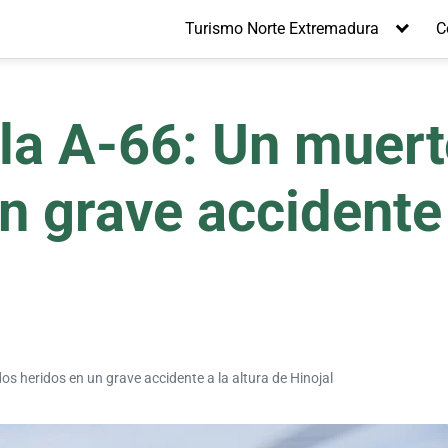
Turismo Norte Extremadura
C
 la A-66: Un muert
n grave accidente 
os heridos en un grave accidente a la altura de Hinojal