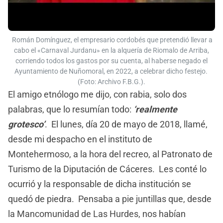
Román Domínguez, el empresario cordobés que pretendió llevar a
cabo el «Carnaval Jurdanu» en la alquería de Riomalo de Arriba,
corriendo todos los gastos por su cuenta, al haberse negado el
Ayuntamiento de Nuñomoral, en 2022, a celebrar dicho festejo.
(Foto: Archivo F.B.G.).
El amigo etnólogo me dijo, con rabia, solo dos
palabras, que lo resumían todo:
‘realmente
grotesco’
. El lunes, día 20 de mayo de 2018, llamé,
desde mi despacho en el instituto de
Montehermoso, a la hora del recreo, al Patronato de
Turismo de la Diputación de Cáceres. Les conté lo
ocurrió y la responsable de dicha institución se
quedó de piedra. Pensaba a pie juntillas que, desde
la Mancomunidad de Las Hurdes, nos habían