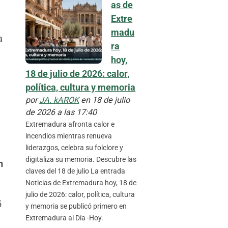
as de
Extre
madu
a
ra
hoy,
18 de julio de 2026: calor,
política, cultura y memoria
por
JA. kAROK
en 18 de julio
de 2026 a las 17:40
Extremadura afronta calor e
incendios mientras renueva
liderazgos, celebra su folclore y
digitaliza su memoria. Descubre las
n
claves del 18 de julio La entrada
Noticias de Extremadura hoy, 18 de
julio de 2026: calor, política, cultura
5
y memoria se publicó primero en
Extremadura al Día -Hoy.