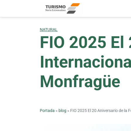
Skip
to
content
NATURAL
FIO 2025 El 
Internaciona
Monfragüe
Portada
»
blog
»
FIO 2025 El 20 Aniversario de la 