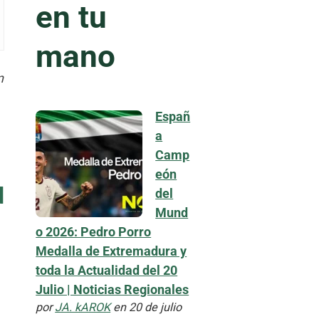
en tu
mano
n
Españ
a
Camp
eón
d
del
Mund
o 2026: Pedro Porro
Medalla de Extremadura y
toda la Actualidad del 20
Julio | Noticias Regionales
por
JA. kAROK
en 20 de julio