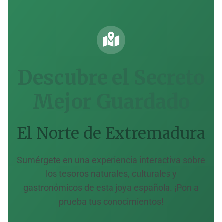
Descubre el Secreto
Mejor Guardado
El Norte de Extremadura
Sumérgete en una experiencia interactiva sobre
los tesoros naturales, culturales y
gastronómicos de esta joya española. ¡Pon a
prueba tus conocimientos!