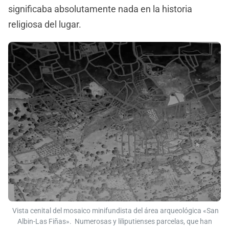
significaba absolutamente nada en la historia
religiosa del lugar.
Vista cenital del mosaico minifundista del área arqueológica «San
Albin-Las Fiñas». Numerosas y liliputienses parcelas, que han