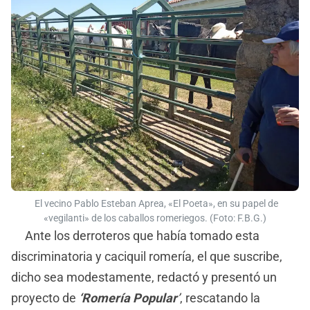
El vecino Pablo Esteban Aprea, «El Poeta», en su papel de
«vegilanti» de los caballos romeriegos. (Foto: F.B.G.)
Ante los derroteros que había tomado esta
discriminatoria y caciquil romería, el que suscribe,
dicho sea modestamente, redactó y presentó un
proyecto de
‘Romería Popular
’
, rescatando la