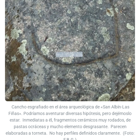
Cancho esgrafiado en el área arqueológica de «San Albín-Las
Fiñas». Podríamos aventurar diversas hipótesis, pero dejémoslo
estar. Inmediatas a él, fragmentos cerámicos muy rodados, de
pastas ocráceas y mucho elemento desgrasante. Parecen
elaboradas a torneta. No hay perfiles definidos claramente. (Foto:
F.B.G.)