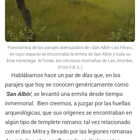
Panorámica de los parajes aterrazados de «San Albín-Las Fiñas»,
en cuyo espacio se encontraba la ermita de San Albín y toda su
área romeriega. Al fondo, las cercanas montañas de Las JHurdes.
(Foto:F.B.G.)
Hablábamos hace un par de días que, en los
parajes que hoy se conocen genéricamente como
‘San Albín’
, se levantó una ermita desde tiempo
inmemorial. Bien creemos, a juzgar por las huellas
arqueológicas, que sus orígenes se encontraban en
algún tipo de templete romano; tal vez relacionado
con el dios Mitra y llevado por las legiones romanas