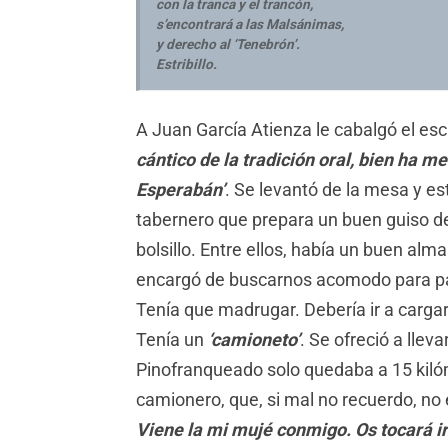
con la tranca y el trancón,
s’encontrará a las Malsánimas,
y derecho al ‘Tenebrón’.
Estribillo.
A Juan García Atienza le cabalgó el es
cántico de la tradición oral, bien ha m
Esperabán’
. Se levantó de la mesa y es
tabernero que prepara un buen guiso de 
bolsillo. Entre ellos, había un buen alm
encargó de buscarnos acomodo para pasa
Tenía que madrugar. Debería ir a cargar
Tenía un
‘camioneto’
. Se ofreció a llev
Pinofranqueado solo quedaba a 15 kilóm
camionero, que, si mal no recuerdo, no 
Viene la mi mujé conmigo. Os tocará ir 