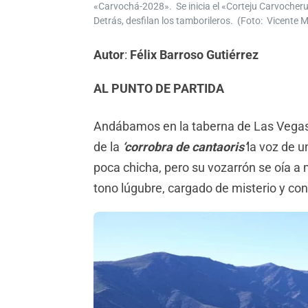
«Carvochá-2028». Se inicia el «Corteju Carvocheru»,
Detrás, desfilan los tamborileros. (Foto: Vicente M
Autor
:
Félix Barroso Gutiérrez
AL PUNTO DE PARTIDA
Andábamos en la taberna de Las Vegas 
de la
‘corrobra de cantaoris’
la voz de u
poca chicha, pero su vozarrón se oía a
tono lúgubre, cargado de misterio y con