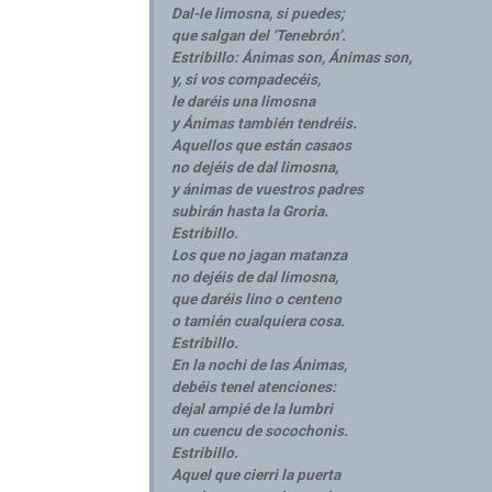
Dal-le limosna, si puedes;
que salgan del ‘Tenebrón’.
Estribillo: Ánimas son, Ánimas son,
y, si vos compadecéis,
le daréis una limosna
y Ánimas también tendréis.
Aquellos que están casaos
no dejéis de dal limosna,
y ánimas de vuestros padres
subirán hasta la Groria.
Estribillo.
Los que no jagan matanza
no dejéis de dal limosna,
que daréis lino o centeno
o tamién cualquiera cosa.
Estribillo.
En la nochi de las Ánimas,
debéis tenel atenciones:
dejal ampié de la lumbri
un cuencu de socochonis.
Estribillo.
Aquel que cierri la puerta