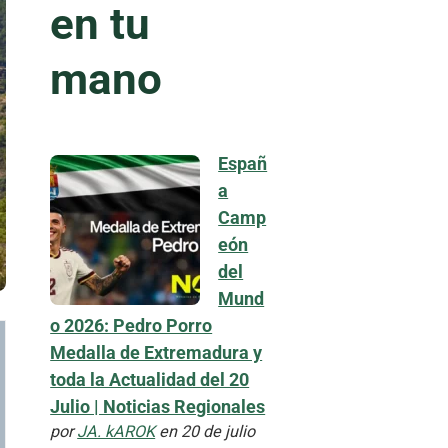
en tu
mano
Españ
a
Camp
eón
del
Mund
o 2026: Pedro Porro
Medalla de Extremadura y
toda la Actualidad del 20
Julio | Noticias Regionales
por
JA. kAROK
en 20 de julio