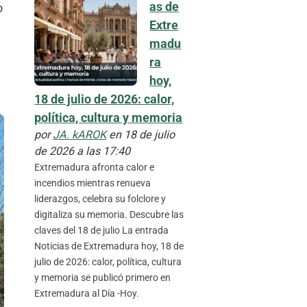
as de
o
Extre
madu
ra
hoy,
18 de julio de 2026: calor,
política, cultura y memoria
por
JA. kAROK
en 18 de julio
de 2026 a las 17:40
Extremadura afronta calor e
incendios mientras renueva
liderazgos, celebra su folclore y
digitaliza su memoria. Descubre las
claves del 18 de julio La entrada
Noticias de Extremadura hoy, 18 de
julio de 2026: calor, política, cultura
y memoria se publicó primero en
Extremadura al Día -Hoy.