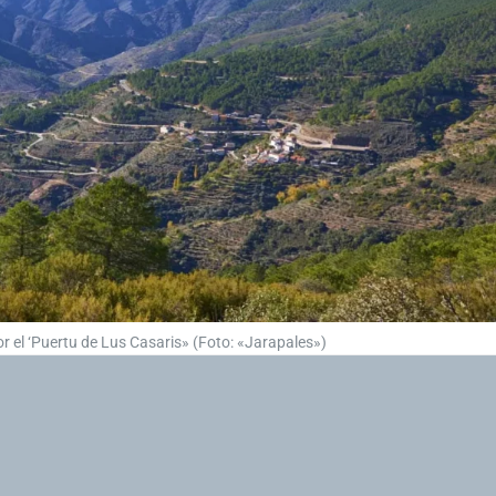
r el ‘Puertu de Lus Casaris» (Foto: «Jarapales»)